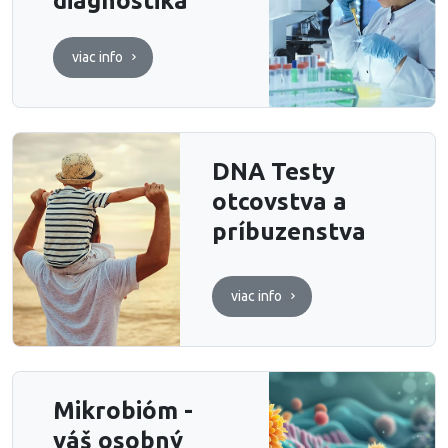
diagnostika
viac info
DNA Testy
otcovstva a
príbuzenstva
viac info
Mikrobióm -
váš osobný