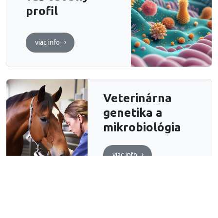
profil
viac info
Veterinárna
genetika a
mikrobiológia
viac info
Colotect - test