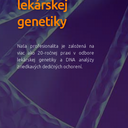
lekárskej
genetiky
Naša profesionalita je založená na
viac ako 20-ročnej praxi v odbore
lekárskej genetiky a DNA analýzy
zriedkavých dedičných ochorení.